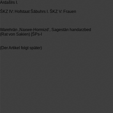
Ardašīrs I.
ŠKZ IV: Hofstaat Šābuhrs I. ŠKZ V: Frauen
Warehrān ‚Naxwe-Hormizd‘, Sagestān handarzbed
(Rat von Sakien) [ŠPs-I
(Der Artikel folgt später)