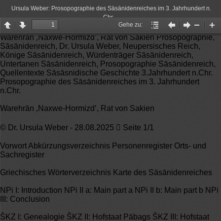
Ursula Weber: Prosopographie des Sāsānidenreiches im 3. Jahrhundert n.
Chr.
Gehe zu:
Page
Page
Gehe
Vorheriger
Nächster
Zoom
Zo
Warehrān ‚Naxwe-Hormizd‘, Rat von Sakien Prosopographie,
up
down
zu:
Artikel
Artikel
Out
In
Sāsānidenreich, Dr. Ursula Weber, Neupersisches Reich,
Könige Sāsānidenreich, Würdenträger Sāsānidenreich,
Untertanen Sāsānidenreich, Prosopographie Sāsānidenreich,
Quellentexte Sāsāsnidische Geschichte 3.Jahrhundert n.Chr.
Prosopographie des Sāsānidenreiches im 3. Jahrhundert
n.Chr.
Warehrān ‚Naxwe-Hormizd‘, Rat von Sakien
© Dr. Ursula Weber - 28.08.2025  Seite 1/1
Vorwort Abkürzungsverzeichnis Personenregister Orts- und
Sachregister
Griechisches Wörterverzeichnis Karte des Sāsānidenreiches
NPi I: Introduction NPi II a: Main part a NPi II b: Main part b NPi
III: Conclusion
ŠKZ I: Genealogie ŠKZ II: Hofstaat Pābags ŠKZ III: Hofstaat