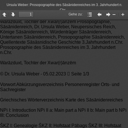
Ursula Weber: Prosopographie des Sāsānidenreiches im 3. Jahrhundert n.
Chr.
Gehe zu:
Page
Page
Gehe
Vorheriger
Nächster
Zoom
Zo
Warāzduxt, Tochter der Xwar(r)ānzēm Prosopographie,
up
down
zu:
Artikel
Artikel
Out
In
Sāsānidenreich, Dr. Ursula Weber, Neupersisches Reich,
Könige Sāsānidenreich, Würdenträger Sāsānidenreich,
Untertanen Sāsānidenreich, Prosopographie Sāsānidenreich,
Quellentexte Sāsāsnidische Geschichte 3.Jahrhundert n.Chr.
Prosopographie des Sāsānidenreiches im 3. Jahrhundert
n.Chr.
Warāzduxt, Tochter der Xwar(r)ānzēm
© Dr. Ursula Weber - 05.02.2023  Seite 1/3
Vorwort Abkürzungsverzeichnis Personenregister Orts- und
Sachregister
Griechisches Wörterverzeichnis Karte des Sāsānidenreiches
NPi I: Introduction NPi II a: Main part a NPi II b: Main part b NPi
III: Conclusion
ŠKZ I: Genealogie ŠKZ II: Hofstaat Pābags ŠKZ III: Hofstaat