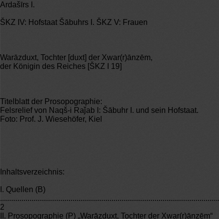
Ardašīrs I.
ŠKZ IV: Hofstaat Šābuhrs I. ŠKZ V: Frauen
Warāzduxt, Tochter [duxt] der Xwar(r)ānzēm,
der Königin des Reiches [ŠKZ I 19]
Titelblatt der Prosopographie:
Felsrelief von Naqš-i Raǰab I: Šābuhr I. und sein Hofstaat.
Foto: Prof. J. Wiesehöfer, Kiel
Inhaltsverzeichnis:
I. Quellen (B)
................................................................................................................
2
II. Prosopographie (P) „Warāzduxt, Tochter der Xwar(r)ānzēm“