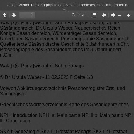
Ursula Weber: Prosopographie des Sāsānidenreiches im 3. Jahrhundert n.
Chr.
Gehe zu:
Page
Page
Gehe
Vorheriger
Nächster
Zoom
Zo
Wala(x)š, Prinz [wispuhr], Sohn Pābags Prosopographie,
up
down
zu:
Artikel
Artikel
Out
In
Sāsānidenreich, Dr. Ursula Weber, Neupersisches Reich,
Könige Sāsānidenreich, Würdenträger Sāsānidenreich,
Untertanen Sāsānidenreich, Prosopographie Sāsānidenreich,
Quellentexte Sāsāsnidische Geschichte 3.Jahrhundert n.Chr.
Prosopographie des Sāsānidenreiches im 3. Jahrhundert
n.Chr.
Wala(x)š, Prinz [wispuhr], Sohn Pābags
© Dr. Ursula Weber - 11.02.2023  Seite 1/3
Vorwort Abkürzungsverzeichnis Personenregister Orts- und
Sachregister
Griechisches Wörterverzeichnis Karte des Sāsānidenreiches
NPi I: Introduction NPi II a: Main part a NPi II b: Main part b NPi
III: Conclusion
ŠKZ I: Genealogie ŠKZ II: Hofstaat Pābags ŠKZ III: Hofstaat