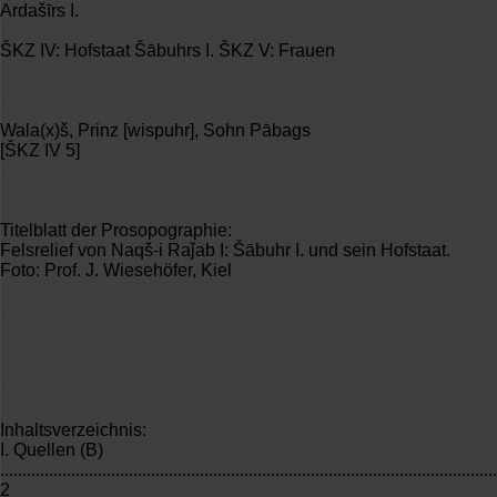
Ardašīrs I.
ŠKZ IV: Hofstaat Šābuhrs I. ŠKZ V: Frauen
Wala(x)š, Prinz [wispuhr], Sohn Pābags
[ŠKZ IV 5]
Titelblatt der Prosopographie:
Felsrelief von Naqš-i Raǰab I: Šābuhr I. und sein Hofstaat.
Foto: Prof. J. Wiesehöfer, Kiel
Inhaltsverzeichnis:
I. Quellen (B)
................................................................................................................
2