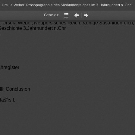
Ursula Weber: Prosopographie des Sāsānidenreiches im 3. Jahrhundert n. Chr.
Gehe zu:
Gehe
Vorheriger
Nächster
. Ursula Weber, Neupersisches Reich, Könige Sāsānidenreich,
zu:
Artikel
Artikel
eschichte 3.Jahrhundert n.Chr.
.
hregister
 III: Conclusion
ašīrs I.