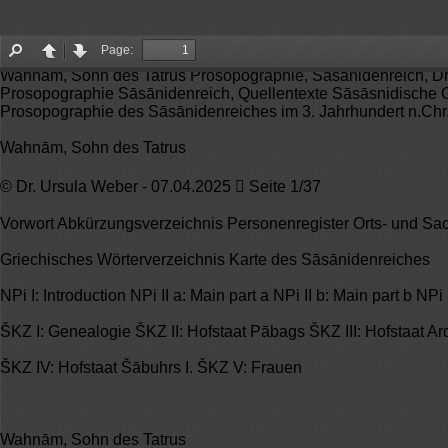
Page:
Find
Page
Page
Wahnām, Sohn des Tatrus Prosopographie, Sāsānidenreich, Dr
up
down
Prosopographie Sāsānidenreich, Quellentexte Sāsāsnidische G
Prosopographie des Sāsānidenreiches im 3. Jahrhundert n.Chr
Wahnām, Sohn des Tatrus
© Dr. Ursula Weber - 07.04.2025  Seite 1/37
Vorwort Abkürzungsverzeichnis Personenregister Orts- und Sac
Griechisches Wörterverzeichnis Karte des Sāsānidenreiches
NPi I: Introduction NPi II a: Main part a NPi II b: Main part b NPi
ŠKZ I: Genealogie ŠKZ II: Hofstaat Pābags ŠKZ III: Hofstaat Ard
ŠKZ IV: Hofstaat Šābuhrs I. ŠKZ V: Frauen
Wahnām, Sohn des Tatrus