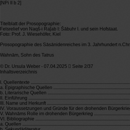
[NPi II b 2]
Titelblatt der Prosopographie:
Felsrelief von Naqš-i Raǰab I: Šābuhr I. und sein Hofstaat.
Foto: Prof. J. Wiesehöfer, Kiel
Prosopographie des Sāsānidenreiches im 3. Jahrhundert n.Chr
Wahnām, Sohn des Tatrus
© Dr. Ursula Weber - 07.04.2025  Seite 2/37
Inhaltsverzeichnis
I. Quellentexte .......................................................................................
a. Epigraphische Quellen .......................................................................
b. Literarische Quellen ..........................................................................
II. Einführung ........................................................................................
III. Name und Herkunft ...........................................................................
IV. Voraussetzungen und Gründe für den drohenden Bürgerkrieg ..............
V. Wahnāms Rolle im drohenden Bürgerkrieg ..........................................
VI. Bibliographie ...................................................................................
a. Quellen .............................................................................................
b. Sekundärliteratur ...............................................................................