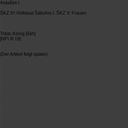
Ardašīrs I.
ŠKZ IV: Hofstaat Šābuhrs I. ŠKZ V: Frauen
Trdat, König [šāh]
[NPi III 19]
(Der Artikel folgt später)