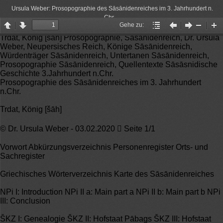
Ursula Weber: Prosopographie des Sāsānidenreiches im 3. Jahrhundert n.
Chr.
Gehe zu:
Page
Page
Gehe
Vorheriger
Nächster
Zoom
Zo
Trdat, König [šāh] Prosopographie, Sāsānidenreich, Dr. Ursula
up
down
zu:
Artikel
Artikel
Out
In
Weber, Neupersisches Reich, Könige Sāsānidenreich,
Würdenträger Sāsānidenreich, Untertanen Sāsānidenreich,
Prosopographie Sāsānidenreich, Quellentexte Sāsāsnidische
Geschichte 3.Jahrhundert n.Chr.
Prosopographie des Sāsānidenreiches im 3. Jahrhundert
n.Chr.
Trdat, König [šāh]
© Dr. Ursula Weber - 03.02.2020  Seite 1/1
Vorwort Abkürzungsverzeichnis Personenregister Orts- und
Sachregister
Griechisches Wörterverzeichnis Karte des Sāsānidenreiches
NPi I: Introduction NPi II a: Main part a NPi II b: Main part b NPi
III: Conclusion
ŠKZ I: Genealogie ŠKZ II: Hofstaat Pābags ŠKZ III: Hofstaat