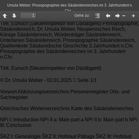
Ursula Weber: Prosopographie des Sāsānidenreiches im 3. Jahrhundert n.
Chr.
Gehe zu:
Page
Page
Gehe
Vorheriger
Nächster
Zoom
Zo
Tīrē, Eunuch [Steuerinspektor von Dārābgerd) Prosopographie,
up
down
zu:
Artikel
Artikel
Out
In
Sāsānidenreich, Dr. Ursula Weber, Neupersisches Reich,
Könige Sāsānidenreich, Würdenträger Sāsānidenreich,
Untertanen Sāsānidenreich, Prosopographie Sāsānidenreich,
Quellentexte Sāsāsnidische Geschichte 3.Jahrhundert n.Chr.
Prosopographie des Sāsānidenreiches im 3. Jahrhundert
n.Chr.
Tīrē, Eunuch [Steuerinspektor von Dārābgerd)
© Dr. Ursula Weber - 02.01.2025  Seite 1/1
Vorwort Abkürzungsverzeichnis Personenregister Orts- und
Sachregister
Griechisches Wörterverzeichnis Karte des Sāsānidenreiches
NPi I: Introduction NPi II a: Main part a NPi II b: Main part b NPi
III: Conclusion
ŠKZ I: Genealogie ŠKZ II: Hofstaat Pābags ŠKZ III: Hofstaat