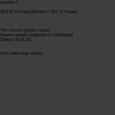
Ardašīrs I.
ŠKZ IV: Hofstaat Šābuhrs I. ŠKZ V: Frauen
Tīrē, Eunuch [ḫaṣīy = arab.]
Steuerinspektor [argbed] von Dārābgerd
[Ṭabarī I 815f,1ff.]
(Der Artikel folgt später)