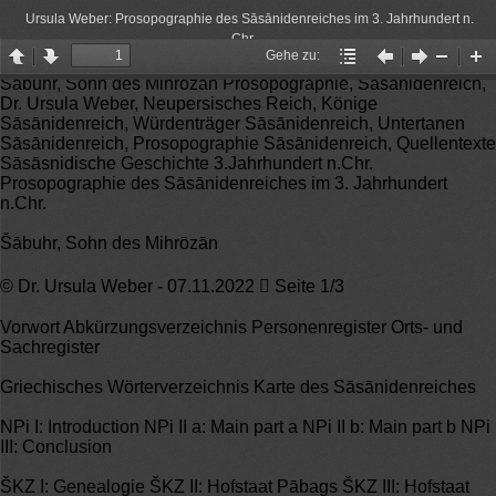
Ursula Weber: Prosopographie des Sāsānidenreiches im 3. Jahrhundert n.
Chr.
Gehe zu:
Page
Page
Gehe
Vorheriger
Nächster
Zoom
Zo
Šābuhr, Sohn des Mihrōzān Prosopographie, Sāsānidenreich,
up
down
zu:
Artikel
Artikel
Out
In
Dr. Ursula Weber, Neupersisches Reich, Könige
Sāsānidenreich, Würdenträger Sāsānidenreich, Untertanen
Sāsānidenreich, Prosopographie Sāsānidenreich, Quellentexte
Sāsāsnidische Geschichte 3.Jahrhundert n.Chr.
Prosopographie des Sāsānidenreiches im 3. Jahrhundert
n.Chr.
Šābuhr, Sohn des Mihrōzān
© Dr. Ursula Weber - 07.11.2022  Seite 1/3
Vorwort Abkürzungsverzeichnis Personenregister Orts- und
Sachregister
Griechisches Wörterverzeichnis Karte des Sāsānidenreiches
NPi I: Introduction NPi II a: Main part a NPi II b: Main part b NPi
III: Conclusion
ŠKZ I: Genealogie ŠKZ II: Hofstaat Pābags ŠKZ III: Hofstaat