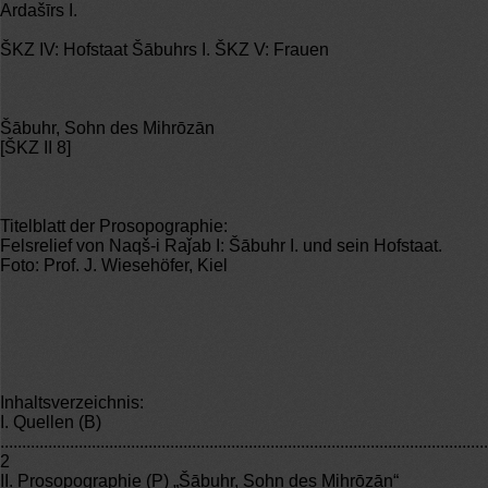
Ardašīrs I.
ŠKZ IV: Hofstaat Šābuhrs I. ŠKZ V: Frauen
Šābuhr, Sohn des Mihrōzān
[ŠKZ II 8]
Titelblatt der Prosopographie:
Felsrelief von Naqš-i Raǰab I: Šābuhr I. und sein Hofstaat.
Foto: Prof. J. Wiesehöfer, Kiel
Inhaltsverzeichnis:
I. Quellen (B)
................................................................................................................
2
II. Prosopographie (P) „Šābuhr, Sohn des Mihrōzān“