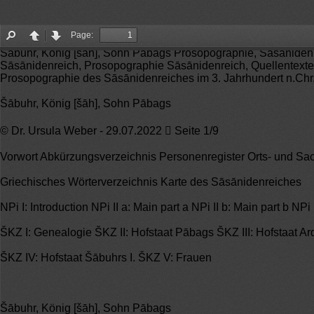
Page:
Find
Page
Page
Šābuhr, König [šāh], Sohn Pābags Prosopographie, Sāsānidenr
up
down
Sāsānidenreich, Prosopographie Sāsānidenreich, Quellentexte
Prosopographie des Sāsānidenreiches im 3. Jahrhundert n.Chr
Šābuhr, König [šāh], Sohn Pābags
© Dr. Ursula Weber - 29.07.2022  Seite 1/9
Vorwort Abkürzungsverzeichnis Personenregister Orts- und Sac
Griechisches Wörterverzeichnis Karte des Sāsānidenreiches
NPi I: Introduction NPi II a: Main part a NPi II b: Main part b NPi
ŠKZ I: Genealogie ŠKZ II: Hofstaat Pābags ŠKZ III: Hofstaat Ard
ŠKZ IV: Hofstaat Šābuhrs I. ŠKZ V: Frauen
Šābuhr, König [šāh], Sohn Pābags