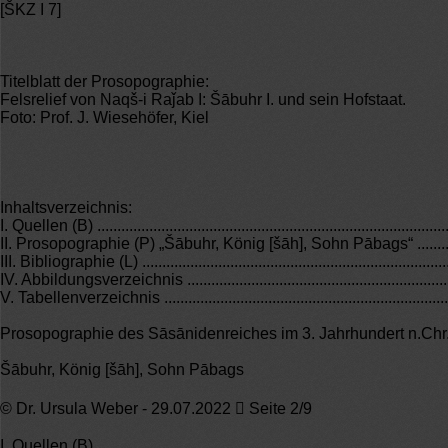
[ŠKZ I 7]
Titelblatt der Prosopographie:
Felsrelief von Naqš-i Raǰab I: Šābuhr I. und sein Hofstaat.
Foto: Prof. J. Wiesehöfer, Kiel
Inhaltsverzeichnis:
I. Quellen (B) .........................................................................................
II. Prosopographie (P) „Šābuhr, König [šāh], Sohn Pābags“ ......................
III. Bibliographie (L) ...............................................................................
IV. Abbildungsverzeichnis .......................................................................
V. Tabellenverzeichnis ...........................................................................
Prosopographie des Sāsānidenreiches im 3. Jahrhundert n.Chr
Šābuhr, König [šāh], Sohn Pābags
© Dr. Ursula Weber - 29.07.2022  Seite 2/9
I. Quellen (B)