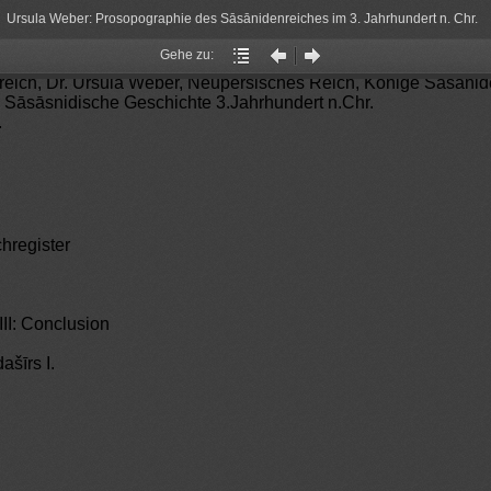
Ursula Weber: Prosopographie des Sāsānidenreiches im 3. Jahrhundert n. Chr.
Gehe zu:
Gehe
Vorheriger
Nächster
eich, Dr. Ursula Weber, Neupersisches Reich, Könige Sāsānid
zu:
Artikel
Artikel
 Sāsāsnidische Geschichte 3.Jahrhundert n.Chr.
.
hregister
 III: Conclusion
ašīrs I.