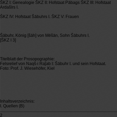
ŠKZ I: Genealogie ŠKZ II: Hofstaat Pābags ŠKZ III: Hofstaat
Ardašīrs I.
ŠKZ IV: Hofstaat Šābuhrs I. ŠKZ V: Frauen
Šābuhr, König [šāh] von Mēšān, Sohn Šābuhrs I.
[ŠKZ I 3]
Titelblatt der Prosopographie:
Felsrelief von Naqš-i Raǰab I: Šābuhr I. und sein Hofstaat.
Foto: Prof. J. Wiesehöfer, Kiel
Inhaltsverzeichnis:
I. Quellen (B)
................................................................................................................
2