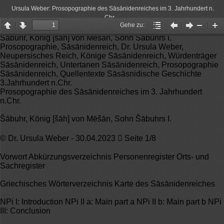
Ursula Weber: Prosopographie des Sāsānidenreiches im 3. Jahrhundert n.
Chr.
Gehe zu:
Page
Page
Gehe
Vorheriger
Nächster
Zoom
Zo
Šābuhr, König [šāh] von Mēšān, Sohn Šābuhrs I.
up
down
zu:
Artikel
Artikel
Out
In
Prosopographie, Sāsānidenreich, Dr. Ursula Weber,
Neupersisches Reich, Könige Sāsānidenreich, Würdenträger
Sāsānidenreich, Untertanen Sāsānidenreich, Prosopographie
Sāsānidenreich, Quellentexte Sāsāsnidische Geschichte
3.Jahrhundert n.Chr.
Prosopographie des Sāsānidenreiches im 3. Jahrhundert
n.Chr.
Šābuhr, König [šāh] von Mēšān, Sohn Šābuhrs I.
© Dr. Ursula Weber - 30.04.2023  Seite 1/8
Vorwort Abkürzungsverzeichnis Personenregister Orts- und
Sachregister
Griechisches Wörterverzeichnis Karte des Sāsānidenreiches
NPi I: Introduction NPi II a: Main part a NPi II b: Main part b NPi
III: Conclusion