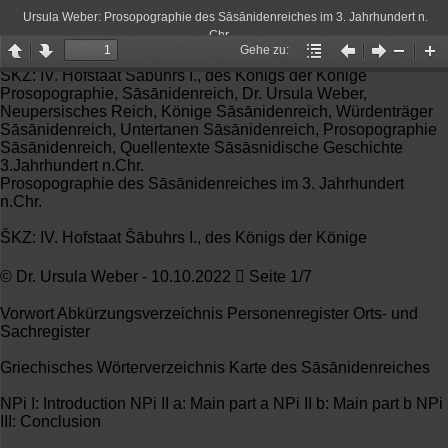
Ursula Weber: Prosopographie des Sāsānidenreiches im 3. Jahrhundert n.
Chr.
Gehe zu:
Page
Page
Gehe
Vorheriger
Nächster
Zoom
Zo
ŠKZ: IV. Hofstaat Šābuhrs I., des Königs der Könige
up
down
zu:
Artikel
Artikel
Out
In
Prosopographie, Sāsānidenreich, Dr. Ursula Weber,
Neupersisches Reich, Könige Sāsānidenreich, Würdenträger
Sāsānidenreich, Untertanen Sāsānidenreich, Prosopographie
Sāsānidenreich, Quellentexte Sāsāsnidische Geschichte
3.Jahrhundert n.Chr.
Prosopographie des Sāsānidenreiches im 3. Jahrhundert
n.Chr.
ŠKZ: IV. Hofstaat Šābuhrs I., des Königs der Könige
© Dr. Ursula Weber - 10.10.2022  Seite 1/7
Vorwort Abkürzungsverzeichnis Personenregister Orts- und
Sachregister
Griechisches Wörterverzeichnis Karte des Sāsānidenreiches
NPi I: Introduction NPi II a: Main part a NPi II b: Main part b NPi
III: Conclusion