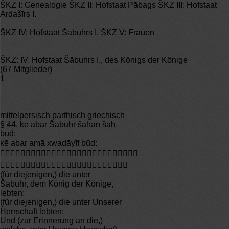
ŠKZ I: Genealogie ŠKZ II: Hofstaat Pābags ŠKZ III: Hofstaat
Ardašīrs I.
ŠKZ IV: Hofstaat Šābuhrs I. ŠKZ V: Frauen
ŠKZ: IV. Hofstaat Šābuhrs I., des Königs der Könige
(67 Mitglieder)
1
mittelpersisch parthisch griechisch
§ 44. kē abar Šābuhr šāhān šāh
būd:
kē abar amā xwadāyīf būd:


(für diejenigen,) die unter
Šābuhr, dem König der Könige,
lebten:
(für diejenigen,) die unter Unserer
Herrschaft lebten:
Und (zur Erinnerung an die,)