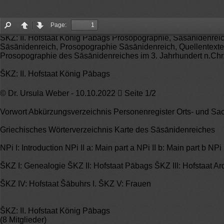
Page:
Find
Page
Page
ŠKZ: II. Hofstaat König Pābags Prosopographie, Sāsānidenrei
up
down
Sāsānidenreich, Prosopographie Sāsānidenreich, Quellentexte
Prosopographie des Sāsānidenreiches im 3. Jahrhundert n.Chr
ŠKZ: II. Hofstaat König Pābags
© Dr. Ursula Weber - 10.10.2022  Seite 1/2
Vorwort Abkürzungsverzeichnis Personenregister Orts- und Sac
Griechisches Wörterverzeichnis Karte des Sāsānidenreiches
NPi I: Introduction NPi II a: Main part a NPi II b: Main part b NPi
ŠKZ I: Genealogie ŠKZ II: Hofstaat Pābags ŠKZ III: Hofstaat Ard
ŠKZ IV: Hofstaat Šābuhrs I. ŠKZ V: Frauen
ŠKZ: II. Hofstaat König Pābags
(8 Mitglieder)