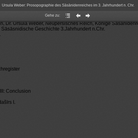
Ursula Weber: Prosopographie des Sāsānidenreiches im 3. Jahrhundert n. Chr.
Gehe zu:
Gehe
Vorheriger
Nächster
ch, Dr. Ursula Weber, Neupersisches Reich, Könige Sāsānidenr
zu:
Artikel
Artikel
 Sāsāsnidische Geschichte 3.Jahrhundert n.Chr.
.
hregister
 III: Conclusion
ašīrs I.