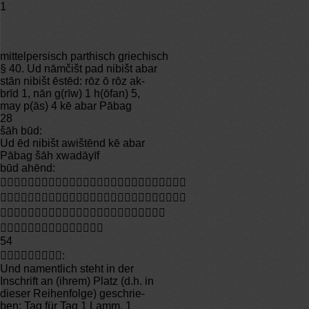
1
mittelpersisch parthisch griechisch
§ 40. Ud nāmčišt pad nibišt abar
stān nibišt ēstēd: rōz ō rōz ak-
brīd 1, nān g(rīw) 1 h(ōfan) 5,
may p(ās) 4 kē abar Pābag
28
šāh būd:
Ud ēd nibišt awištēnd kē abar
Pābag šāh xwadāyīf
būd ahēnd:




54
:
Und namentlich steht in der
Inschrift an (ihrem) Platz (d.h. in
dieser Reihenfolge) geschrie-
ben: Tag für Tag 1 Lamm, 1