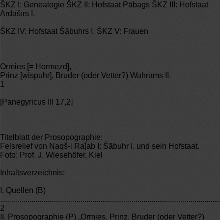
ŠKZ I: Genealogie ŠKZ II: Hofstaat Pābags ŠKZ III: Hofstaat
Ardašīrs I.
ŠKZ IV: Hofstaat Šābuhrs I. ŠKZ V: Frauen
Ormies [= Hormezd],
Prinz [wispuhr], Bruder (oder Vetter?) Wahrāms II.
1
[Panegyricus III 17,2]
Titelblatt der Prosopographie:
Felsrelief von Naqš-i Raǰab I: Šābuhr I. und sein Hofstaat.
Foto: Prof. J. Wiesehöfer, Kiel
Inhaltsverzeichnis:
I. Quellen (B)
................................................................................................................
2
II. Prosopographie (P) „Ormies, Prinz, Bruder (oder Vetter?)