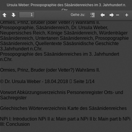
Ursula Weber: Prosopographie des Sāsānidenreiches im 3. Jahrhundert n.
Chr.
Gehe zu:
Page
Page
Gehe
Vorheriger
Nächster
Zoom
Zo
Ormies, Prinz, Bruder (oder Vetter?) Wahrāms II.
up
down
zu:
Artikel
Artikel
Out
In
Prosopographie, Sāsānidenreich, Dr. Ursula Weber,
Neupersisches Reich, Könige Sāsānidenreich, Würdenträger
Sāsānidenreich, Untertanen Sāsānidenreich, Prosopographie
Sāsānidenreich, Quellentexte Sāsāsnidische Geschichte
3.Jahrhundert n.Chr.
Prosopographie des Sāsānidenreiches im 3. Jahrhundert
n.Chr.
Ormies, Prinz, Bruder (oder Vetter?) Wahrāms II.
© Dr. Ursula Weber - 18.04.2018  Seite 1/14
Vorwort Abkürzungsverzeichnis Personenregister Orts- und
Sachregister
Griechisches Wörterverzeichnis Karte des Sāsānidenreiches
NPi I: Introduction NPi II a: Main part a NPi II b: Main part b NPi
III: Conclusion