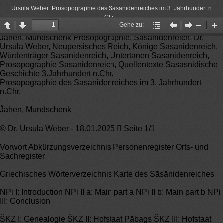
Ursula Weber: Prosopographie des Sāsānidenreiches im 3. Jahrhundert n.
Chr.
Gehe zu:
Page
Page
Gehe
Vorheriger
Nächster
Zoom
Zo
J̌ahēn, Mundschenk Prosopographie, Sāsānidenreich, Dr.
up
down
zu:
Artikel
Artikel
Out
In
Ursula Weber, Neupersisches Reich, Könige Sāsānidenreich,
Würdenträger Sāsānidenreich, Untertanen Sāsānidenreich,
Prosopographie Sāsānidenreich, Quellentexte Sāsāsnidische
Geschichte 3.Jahrhundert n.Chr.
Prosopographie des Sāsānidenreiches im 3. Jahrhundert
n.Chr.
J̌ahēn, Mundschenk
© Dr. Ursula Weber - 18.01.2025  Seite 1/1
Vorwort Abkürzungsverzeichnis Personenregister Orts- und
Sachregister
Griechisches Wörterverzeichnis Karte des Sāsānidenreiches
NPi I: Introduction NPi II a: Main part a NPi II b: Main part b NPi
III: Conclusion
ŠKZ I: Genealogie ŠKZ II: Hofstaat Pābags ŠKZ III: Hofstaat