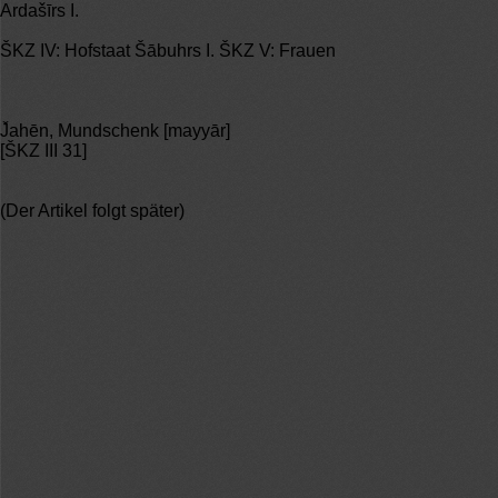
Ardašīrs I.
ŠKZ IV: Hofstaat Šābuhrs I. ŠKZ V: Frauen
J̌ahēn, Mundschenk [mayyār]
[ŠKZ III 31]
(Der Artikel folgt später)