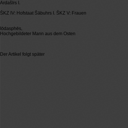
Ardašīrs I.
ŠKZ IV: Hofstaat Šābuhrs I. ŠKZ V: Frauen
Iōdasphēs,
Hochgebildeter Mann aus dem Osten
Der Artikel folgt später