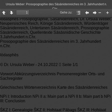
Ursula Weber: Prosopographie des Sāsānidenreiches im 3. Jahrhundert n.
Chr.
Gehe zu:
Page
Page
Gehe
Vorheriger
Nächster
Zoom
Zo
Iōdasphēs Prosopographie, Sāsānidenreich, Dr. Ursula Weber,
up
down
zu:
Artikel
Artikel
Out
In
Neupersisches Reich, Könige Sāsānidenreich, Würdenträger
Sāsānidenreich, Untertanen Sāsānidenreich, Prosopographie
Sāsānidenreich, Quellentexte Sāsāsnidische Geschichte
3.Jahrhundert n.Chr.
Prosopographie des Sāsānidenreiches im 3. Jahrhundert
n.Chr.
Iōdasphēs
© Dr. Ursula Weber - 24.10.2022  Seite 1/1
Vorwort Abkürzungsverzeichnis Personenregister Orts- und
Sachregister
Griechisches Wörterverzeichnis Karte des Sāsānidenreiches
NPi I: Introduction NPi II a: Main part a NPi II b: Main part b NPi
III: Conclusion
ŠKZ I: Genealogie ŠKZ II: Hofstaat Pābags ŠKZ III: Hofstaat