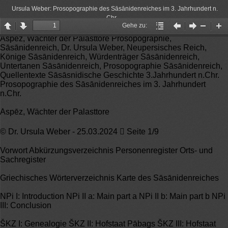
Ursula Weber: Prosopographie des Sāsānidenreiches im 3. Jahrhundert n.
Chr.
Gehe zu:
Page
Page
Gehe
Vorheriger
Nächster
Zoom
Zo
Aspēz, Wächter der Palasttore Prosopographie,
up
down
zu:
Artikel
Artikel
Out
In
Sāsānidenreich, Dr. Ursula Weber, Neupersisches Reich,
Könige Sāsānidenreich, Würdenträger Sāsānidenreich,
Untertanen Sāsānidenreich, Prosopographie Sāsānidenreich,
Quellentexte Sāsāsnidische Geschichte 3.Jahrhundert n.Chr.
Prosopographie des Sāsānidenreiches im 3. Jahrhundert
n.Chr.
Aspēz, Wächter der Palasttore
© Dr. Ursula Weber - 25.03.2024  Seite 1/9
Vorwort Abkürzungsverzeichnis Personenregister Orts- und
Sachregister
Griechisches Wörterverzeichnis Karte des Sāsānidenreiches
NPi I: Introduction NPi II a: Main part a NPi II b: Main part b NPi
III: Conclusion
ŠKZ I: Genealogie ŠKZ II: Hofstaat Pābags ŠKZ III: Hofstaat