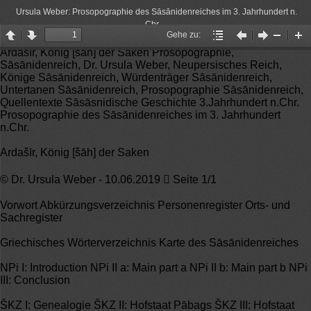
Ursula Weber: Prosopographie des Sāsānidenreiches im 3. Jahrhundert n.
Chr.
Gehe zu:
Page
Page
Gehe
Vorheriger
Nächster
Zoom
Zo
Ardašīr, König [šāh] der Saken Prosopographie,
up
down
zu:
Artikel
Artikel
Out
In
Sāsānidenreich, Dr. Ursula Weber, Neupersisches Reich,
Könige Sāsānidenreich, Würdenträger Sāsānidenreich,
Untertanen Sāsānidenreich, Prosopographie Sāsānidenreich,
Quellentexte Sāsāsnidische Geschichte 3.Jahrhundert n.Chr.
Prosopographie des Sāsānidenreiches im 3. Jahrhundert
n.Chr.
Ardašīr, König [šāh] der Saken
© Dr. Ursula Weber - 10.06.2019  Seite 1/1
Vorwort Abkürzungsverzeichnis Personenregister Orts- und
Sachregister
Griechisches Wörterverzeichnis Karte des Sāsānidenreiches
NPi I: Introduction NPi II a: Main part a NPi II b: Main part b NPi
III: Conclusion
ŠKZ I: Genealogie ŠKZ II: Hofstaat Pābags ŠKZ III: Hofstaat