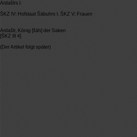
Ardašīrs I.
ŠKZ IV: Hofstaat Šābuhrs I. ŠKZ V: Frauen
Ardašīr, König [šāh] der Saken
[ŠKZ III 4]
(Der Artikel folgt später)