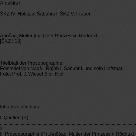
Ardašīrs I.
ŠKZ IV: Hofstaat Šābuhrs I. ŠKZ V: Frauen
Anōšag, Mutter [mād] der Prinzessin Rōdduxt
[ŠKZ I 18]
Titelblatt der Prosopographie:
Felsrelief von Naqš-i Raǰab I: Šābuhr I. und sein Hofstaat.
Foto: Prof. J. Wiesehöfer, Kiel
Inhaltsverzeichnis:
I. Quellen (B)
................................................................................................................
2
II. Prosopographie (P) „Anōšag, Mutter der Prinzessin Rōdduxt“