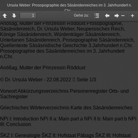
Ursula Weber: Prosopographie des Sāsānidenreiches im 3. Jahrhundert n.
Chr.
Gehe zu:
Page
Page
Gehe
Vorheriger
Nächster
Zoom
Zo
Anōšag, Mutter der Prinzessin Rōdduxt Prosopographie,
up
down
zu:
Artikel
Artikel
Out
In
Sāsānidenreich, Dr. Ursula Weber, Neupersisches Reich,
Könige Sāsānidenreich, Würdenträger Sāsānidenreich,
Untertanen Sāsānidenreich, Prosopographie Sāsānidenreich,
Quellentexte Sāsāsnidische Geschichte 3.Jahrhundert n.Chr.
Prosopographie des Sāsānidenreiches im 3. Jahrhundert
n.Chr.
Anōšag, Mutter der Prinzessin Rōdduxt
© Dr. Ursula Weber - 22.08.2022  Seite 1/3
Vorwort Abkürzungsverzeichnis Personenregister Orts- und
Sachregister
Griechisches Wörterverzeichnis Karte des Sāsānidenreiches
NPi I: Introduction NPi II a: Main part a NPi II b: Main part b NPi
III: Conclusion
ŠKZ I: Genealogie ŠKZ II: Hofstaat Pābags ŠKZ III: Hofstaat