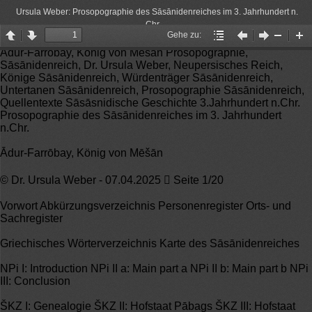
Ursula Weber: Prosopographie des Sāsānidenreiches im 3. Jahrhundert n.
Chr.
Gehe zu:
Page
Page
Gehe
Vorheriger
Nächster
Zoom
Zo
Ādur-Farrōbay, König von Mēšān Prosopographie,
up
down
zu:
Artikel
Artikel
Out
In
Sāsānidenreich, Dr. Ursula Weber, Neupersisches Reich,
Könige Sāsānidenreich, Würdenträger Sāsānidenreich,
Untertanen Sāsānidenreich, Prosopographie Sāsānidenreich,
Quellentexte Sāsāsnidische Geschichte 3.Jahrhundert n.Chr.
Prosopographie des Sāsānidenreiches im 3. Jahrhundert
n.Chr.
Ādur-Farrōbay, König von Mēšān
© Dr. Ursula Weber - 07.04.2025  Seite 1/20
Vorwort Abkürzungsverzeichnis Personenregister Orts- und
Sachregister
Griechisches Wörterverzeichnis Karte des Sāsānidenreiches
NPi I: Introduction NPi II a: Main part a NPi II b: Main part b NPi
III: Conclusion
ŠKZ I: Genealogie ŠKZ II: Hofstaat Pābags ŠKZ III: Hofstaat