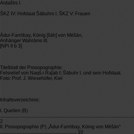
Ardašīrs I.
ŠKZ IV: Hofstaat Šābuhrs I. ŠKZ V: Frauen
Ādur-Farrōbay, König [šāh] von Mēšān,
Anhänger Wahrāms III.
[NPi II b 3]
Titelblatt der Prosopographie:
Felsrelief von Naqš-i Raǰab I: Šābuhr I. und sein Hofstaat.
Foto: Prof. J. Wiesehöfer, Kiel
Inhaltsverzeichnis:
I. Quellen (B)
................................................................................................................
2
II. Prosopographie (P) „Ādur-Farrōbay, König von Mēšān“
................................................................ 10