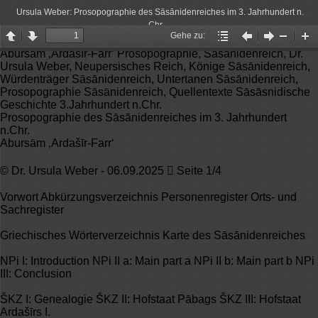
Ursula Weber: Prosopographie des Sāsānidenreiches im 3. Jahrhundert n.
Chr.
Gehe zu:
Page
Page
Gehe
Vorheriger
Nächster
Zoom
Zo
Abursām ‚Ardašīr-Farr‘ Prosopographie, Sāsānidenreich, Dr.
up
down
zu:
Artikel
Artikel
Out
In
Ursula Weber, Neupersisches Reich, Könige Sāsānidenreich,
Würdenträger Sāsānidenreich, Untertanen Sāsānidenreich,
Prosopographie Sāsānidenreich, Quellentexte Sāsāsnidische
Geschichte 3.Jahrhundert n.Chr.
Prosopographie des Sāsānidenreiches im 3. Jahrhundert
n.Chr.
Abursām ‚Ardašīr-Farr‘
© Dr. Ursula Weber - 06.09.2025  Seite 1/4
Vorwort Abkürzungsverzeichnis Personenregister Orts- und
Sachregister
Griechisches Wörterverzeichnis Karte des Sāsānidenreiches
NPi I: Introduction NPi II a: Main part a NPi II b: Main part b NPi
III: Conclusion
ŠKZ I: Genealogie ŠKZ II: Hofstaat Pābags ŠKZ III: Hofstaat
Ardašīrs I.