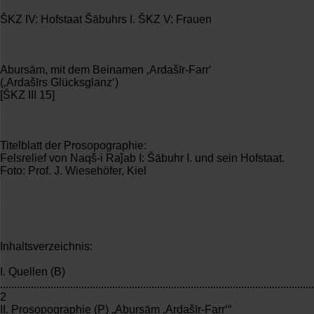
ŠKZ IV: Hofstaat Šābuhrs I. ŠKZ V: Frauen
Abursām, mit dem Beinamen ‚Ardašīr-Farr‘
(‚Ardašīrs Glücksglanz‘)
[ŠKZ III 15]
Titelblatt der Prosopographie:
Felsrelief von Naqš-i Raǰab I: Šābuhr I. und sein Hofstaat.
Foto: Prof. J. Wiesehöfer, Kiel
Inhaltsverzeichnis:
I. Quellen (B)
................................................................................................................
2
II. Prosopographie (P) „Abursām ‚Ardašīr-Farr‘“